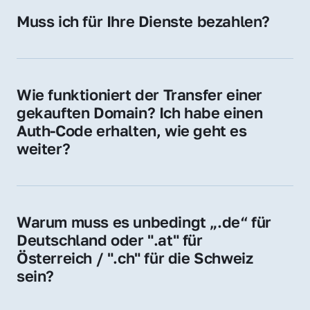
Hosting-Anbieter) fallen geringe laufende 
Muss ich für Ihre Dienste bezahlen?
Gebühren an. Diese bewegen sich für .de 
Nein, bei uns zahlen Sie nur den Kaufpreis 
Domains bei ca. 5€ / Jahr
der Domain – ohne zusätzliche Vermittlungs- 
oder Servicegebühren.
Wie funktioniert der Transfer einer 
gekauften Domain? Ich habe einen 
Auth-Code erhalten, wie geht es 
weiter?
Mit dem Auth-Code beauftragen Sie Ihren 
Provider, die Domain zu übernehmen. Gerne 
begleiten wir Sie bei diesem einfachen und 
Warum muss es unbedingt „.de“ für 
schnellen Prozess.
Deutschland oder ".at" für 
Österreich / ".ch" für die Schweiz 
sein?
Diese Endungen stehen für regionale 