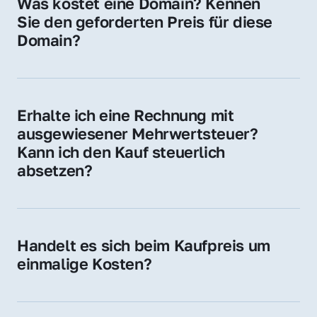
Was kostet eine Domain? Kennen 
Adressen oder als digitale Investition.
Sie den geforderten Preis für diese 
Domain?
Der Preis variiert je nach Domain. Für diese 
Domain liegt ein konkreter Kaufpreis vor – 
kontaktieren Sie uns gerne für ein 
Erhalte ich eine Rechnung mit 
unverbindliches Angebot.
ausgewiesener Mehrwertsteuer? 
Kann ich den Kauf steuerlich 
absetzen?
Ja, Sie erhalten eine Rechnung mit MwSt. 
Für Unternehmen ist der Kauf in der Regel 
steuerlich absetzbar.
Handelt es sich beim Kaufpreis um 
einmalige Kosten?
Ja. Der Kaufpreis ist einmalig. Nur beim 
späteren Betrieb der Domain (z. B. beim 