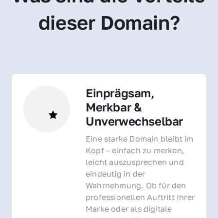
dieser Domain?
Einprägsam, 
Merkbar & 
Unverwechselbar
Eine starke Domain bleibt im 
Kopf – einfach zu merken, 
leicht auszusprechen und 
eindeutig in der 
Wahrnehmung. Ob für den 
professionellen Auftritt Ihrer 
Marke oder als digitale 